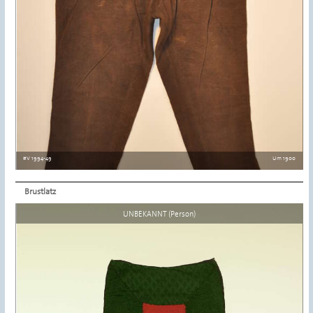
#V 1994-49
Um 1900
Brustlatz
Details ansehen
UNBEKANNT (Person)